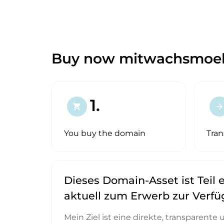
Buy now mitwachsmoeb
1.
shopping_cart
arrow_forward
You buy the domain
Tran
Dieses Domain-Asset ist Teil e
aktuell zum Erwerb zur Verf
Mein Ziel ist eine direkte, transparente