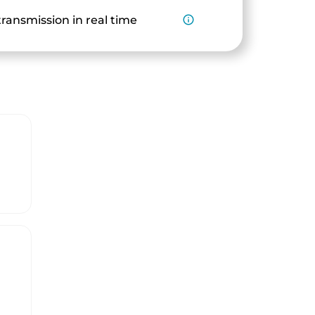
ransmission in real time
info_outline