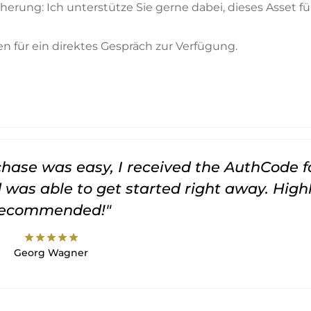
erung: Ich unterstütze Sie gerne dabei, dieses Asset fü
en für ein direktes Gespräch zur Verfügung.
rchase was easy, I received the AuthCode f
was able to get started right away. High
recommended!"
star
star
star
star
star
Georg Wagner