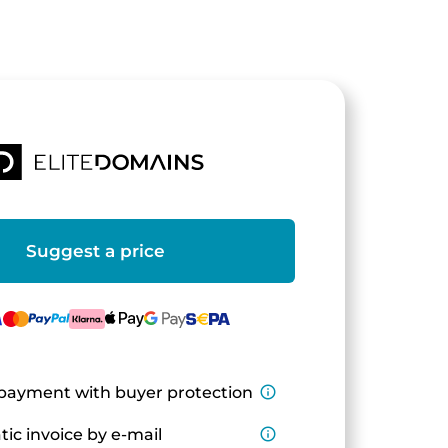
Suggest a price
payment with buyer protection
info_outline
ic invoice by e-mail
info_outline