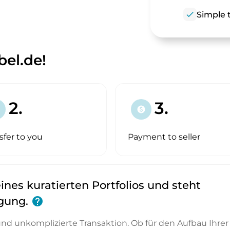
check
Simple t
el.de!
2.
3.
paid
sfer to you
Payment to seller
ines kuratierten Portfolios und steht
ügung.
help
 und unkomplizierte Transaktion. Ob für den Aufbau Ihrer